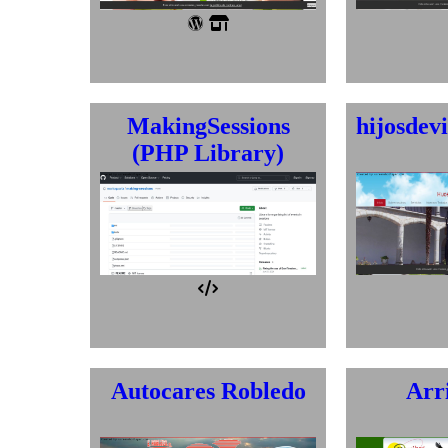
Wordpress
Prestashop
MakingSessions
hijosdev
(PHP Library)
Desarrollo propio
Autocares Robledo
Arr